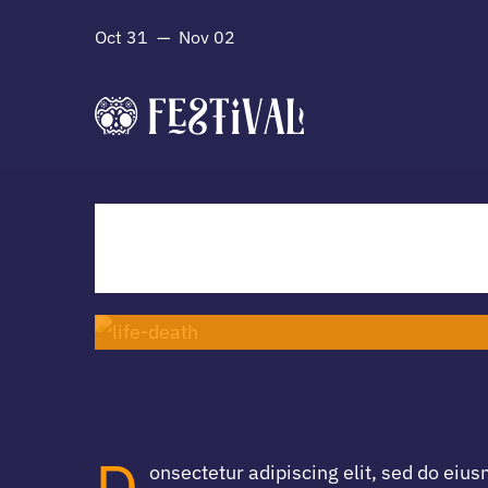
Skip
Oct 31 — Nov 02
to
content
Life & Death
D
onsectetur adipiscing elit, sed do eiu