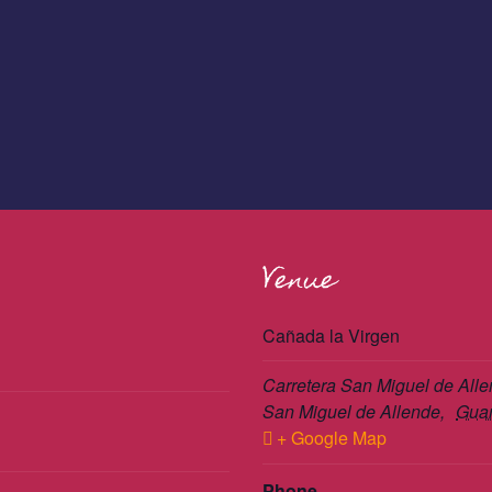
Venue
Cañada la Virgen
Carretera San Miguel de All
San Miguel de Allende
,
Gua
+ Google Map
Phone