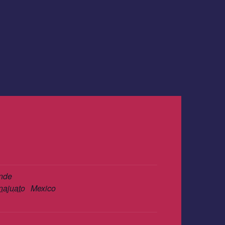
ende
najuato
Mexico