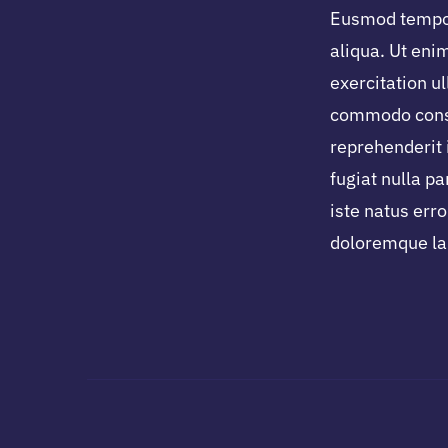
Eusmod tempor
aliqua. Ut eni
exercitation ul
commodo conse
reprehenderit 
fugiat nulla pa
iste natus err
doloremque la